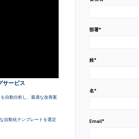
部署
*
姓
*
グサービス
名
*
スを自動分析し、最適な改善案
最適な自動化テンプレートを選定
Email
*