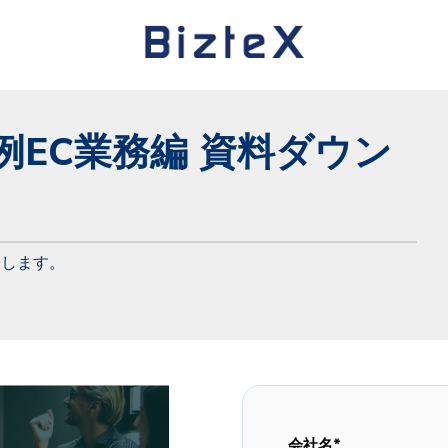
事例EC業務編 資料ダウン
介します。
会社名
*