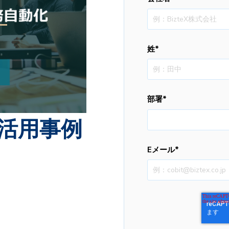
姓
*
部署
*
A活用事例
Eメール
*