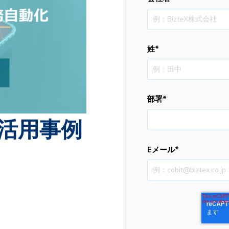
姓
*
部署
*
A活用事例
Eメール
*