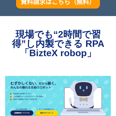
現場でも“2時間で習
得”し内製できる RPA
「BizteX robop」