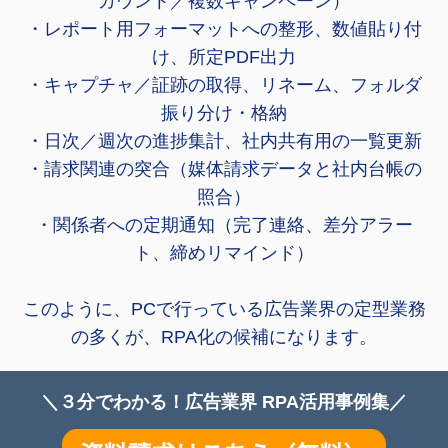
カウント／複数キャンペーン）
・レポート用フォーマットへの整形、数値貼り付
け、所定PDF出力
・キャプチャ／証跡の取得、リネーム、フォルダ
振り分け・格納
・日次／週次の進捗集計、社内共有用の一覧更新
・請求関連の突合（媒体請求データと社内台帳の
照合）
・関係者への定期通知（完了連絡、差分アラー
ト、締めリマインド）
このように、PCで行っている広告業界の定型業務
の多くが、RPA化の候補になります。
＼３分でわかる！
広告業界 RPA活用事例集／