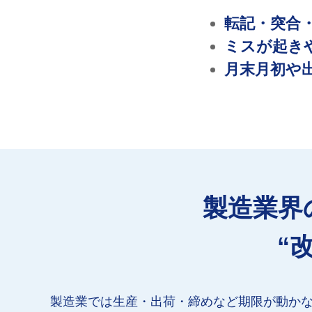
転記・突合
ミスが起き
月末月初や
製造業界
“
製造業では生産・出荷・締めなど期限が動か