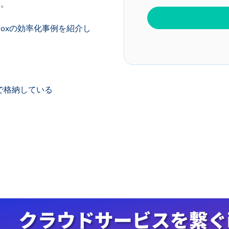
す。
したBoxの効率化事例を紹介し
で格納している