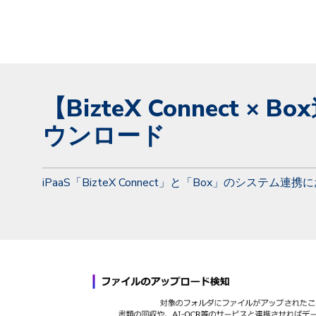
【BizteX Connect 
ウンロード
iPaaS「BizteX Connect」と「Box」のシ