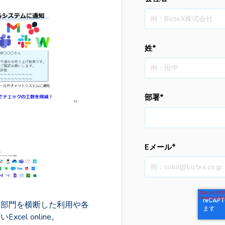
姓
*
部署
*
Eメール
*
、部門を横断した利用や各
el online。